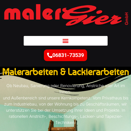
06831-73539
Malerarbeiten & Lackierarbeiten
Ob Neubau, Sanierung oder Renovierung, Anstriche aller Art im
Innen-
und Außenbereich sind unsere Kernkompetenz. Vom Privathaus bis
zum Industriebau, von der Wohnung bis zu Geschäftsräumen, wir
unterstützen Sie bei der Umsetzung Ihrer Ideen und Projekte. In
rationellen Anstrich-, Beschichtungs-, Lackier- und Tapezier-
Techniken.